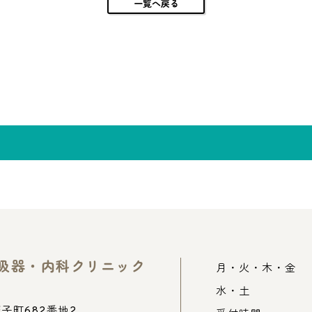
一覧へ戻る
吸器・内科クリニック
月・火・木・金
水・土
子町682番地2